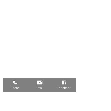
Phone
Email
Facebook
Parlons désormais de choses de filles ! 
J’ai trouvé ma 
robe
 du premier coup, 
le rêve. Je suis entrée dans la 